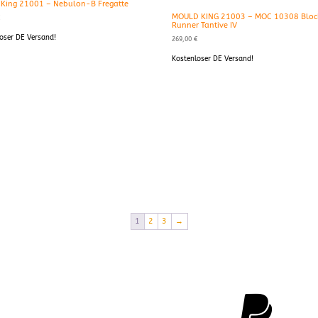
King 21001 – Nebulon-B Fregatte
MOULD KING 21003 – MOC 10308 Blo
€
Runner Tantive IV
oser DE Versand!
269,00
€
Kostenloser DE Versand!
1
2
3
→
