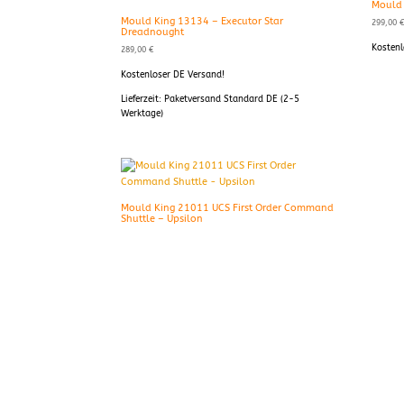
Mould 
Mould King 13134 – Executor Star
299,00
Dreadnought
Kostenl
289,00
€
Kostenloser DE Versand!
Lieferzeit:
Paketversand Standard DE (2-5
Werktage)
Mould King 21011 UCS First Order Command
Shuttle – Upsilon