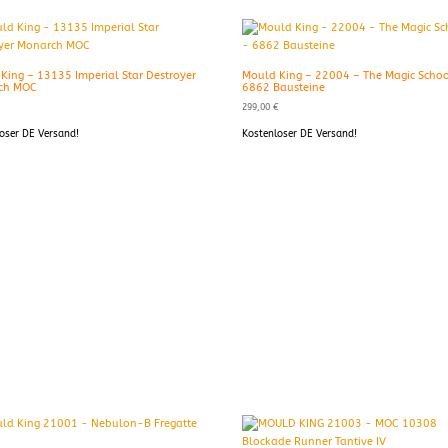
King – 13135 Imperial Star Destroyer
Mould King – 22004 – The Magic Schoo
ch MOC
6862 Bausteine
€
299,00
€
oser DE Versand!
Kostenloser DE Versand!