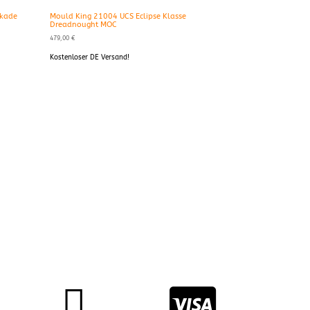
ckade
Mould King 21004 UCS Eclipse Klasse
Dreadnought MOC
479,00
€
Kostenloser DE Versand!

