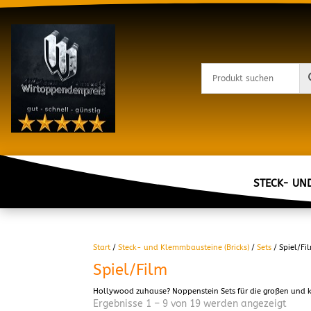
STECK- UN
Start
/
Steck- und Klemmbausteine (Bricks)
/
Sets
/ Spiel/Fi
Spiel/Film
Hollywood zuhause? Noppenstein Sets für die großen und k
Ergebnisse 1 – 9 von 19 werden angezeigt