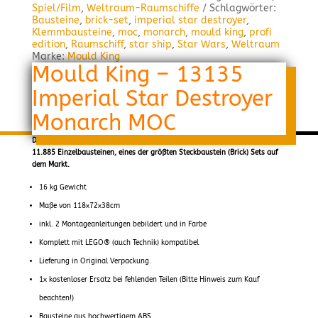
Spiel/Film
,
Weltraum-Raumschiffe
Schlagwörter:
Bausteine
,
brick-set
,
imperial star destroyer
,
Klemmbausteine
,
moc
,
monarch
,
mould king
,
profi
edition
,
Raumschiff
,
star ship
,
Star Wars
,
Weltraum
Marke:
Mould King
Mould King – 13135
Imperial Star Destroyer
Monarch MOC
Der Mould King Imperial Star Destroyer Monarch MOC ist mit mehr als
11.885 Einzelbausteinen, eines der größten Steckbaustein (Brick) Sets auf
dem Markt.
16 kg Gewicht
Maße von 118x72x38cm
inkl. 2 Montageanleitungen bebildert und in Farbe
Komplett mit LEGO® (auch Technik) kompatibel
Lieferung in Original Verpackung.
1x kostenloser Ersatz bei fehlenden Teilen (Bitte Hinweis zum Kauf
beachten!)
Bausteine aus hochwertigem ABS