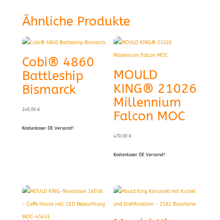
Ähnliche Produkte
Cobi® 4860
MOULD
Battleship
KING® 21026
Bismarck
Millennium
249,00
€
Falcon MOC
Kostenloser DE Versand!
479,00
€
Kostenloser DE Versand!