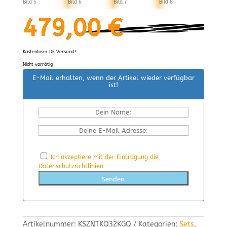
479,00
€
Kostenloser DE Versand!
Nicht vorrätig
E-Mail erhalten, wenn der Artikel wieder verfügbar
ist!
Ich akzeptiere mit der Eintragung die
Datenschutzrichtlinien
Senden
Artikelnummer:
KSZNTKQ32KGQ
Kategorien:
Sets
,