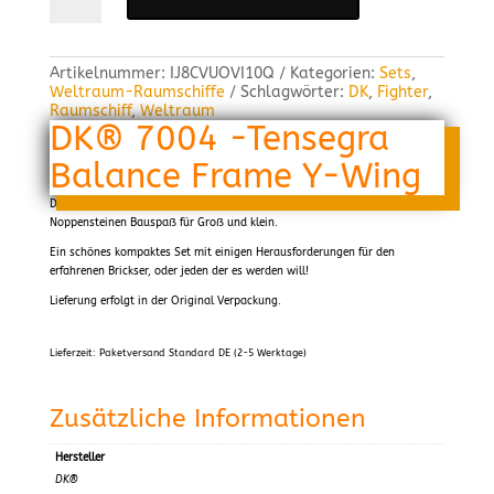
-
Tensegra
Balance
Frame
Artikelnummer:
IJ8CVUOVI10Q
Kategorien:
Sets
,
Y-
Weltraum-Raumschiffe
Schlagwörter:
DK
,
Fighter
,
Wing
Raumschiff
,
Weltraum
Menge
DK® 7004 -Tensegra
Balance Frame Y-Wing
Der DK® 7004 – Tensegra Balance Frame Y-Wing ist mit 269+
Noppensteinen Bauspaẞ für Groẞ und klein.
Ein schönes kompaktes Set mit einigen Herausforderungen für den
erfahrenen Brickser, oder jeden der es werden will!
Lieferung erfolgt in der Original Verpackung.
Lieferzeit:
Paketversand Standard DE (2-5 Werktage)
Zusätzliche Informationen
Hersteller
DK®