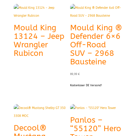
Mould King
Mould King ®
13124 – Jeep
Defender 6×6
Wrangler
Off-Road
Rubicon
SUV – 2968
Bausteine
89,99
€
Kostenloser DE Versand!
Panlos –
Decool®
“55120” Hero