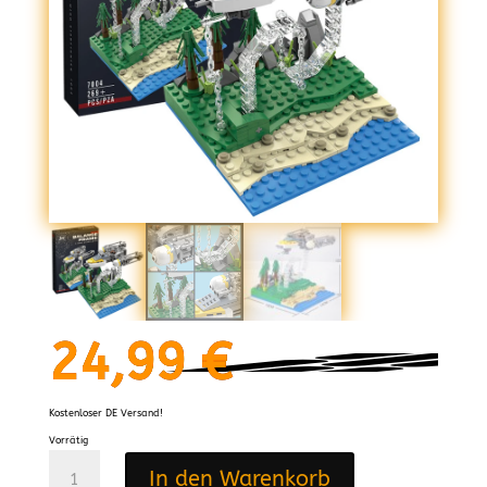
24,99
€
Kostenloser DE Versand!
Vorrätig
DK®
In den Warenkorb
7004