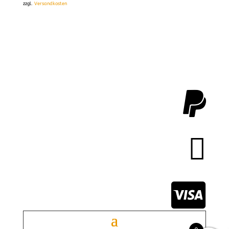
zzgl.
Versandkosten


