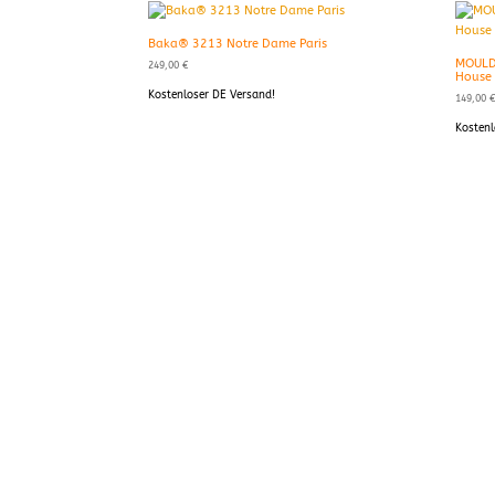
Baka® 3213 Notre Dame Paris
MOULD
249,00
€
House 
Kostenloser DE Versand!
149,00
Kostenl