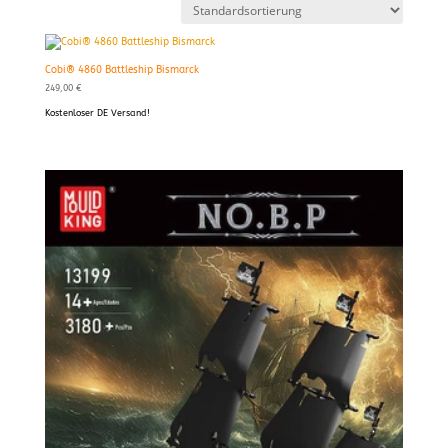
Cobi® 4860 Battleship Bismarck
249,00
€
Kostenloser DE Versand!