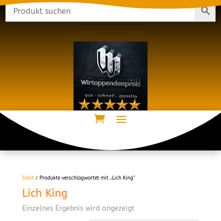
Start
/ Produkte verschlagwortet mit „Lich King“
Lich King
Einzelnes Ergebnis wird angezeigt