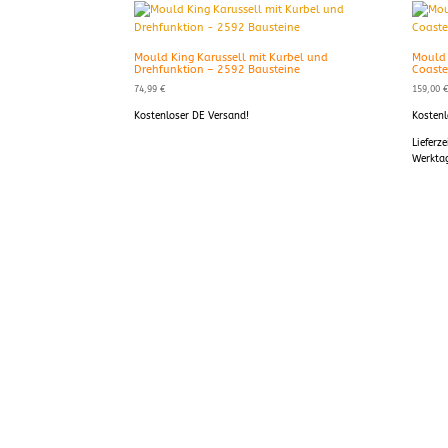
Mould King Karussell mit Kurbel und
Mould 
Drehfunktion – 2592 Bausteine
Coaste
74,99
€
159,00
Kostenloser DE Versand!
Kostenl
Lieferze
Werkta