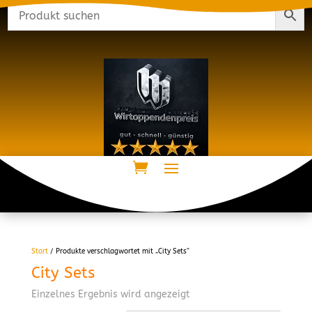
Start
/ Produkte verschlagwortet mit „City Sets“
City Sets
Einzelnes Ergebnis wird angezeigt