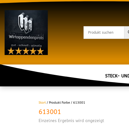
STECK- UN
Start
/ Produkt Farbe / 613001
613001
Einzelnes Ergebnis wird angezeigt